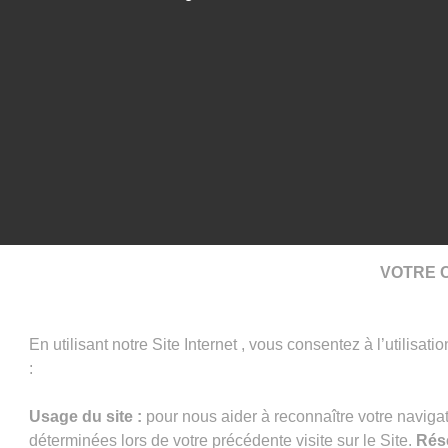
VOTRE C
En utilisant notre Site Internet , vous consentez à l’utilisat
:
Usage du site :
pour nous aider à reconnaître votre naviga
déterminées lors de votre précédente visite sur le Site.
Rés