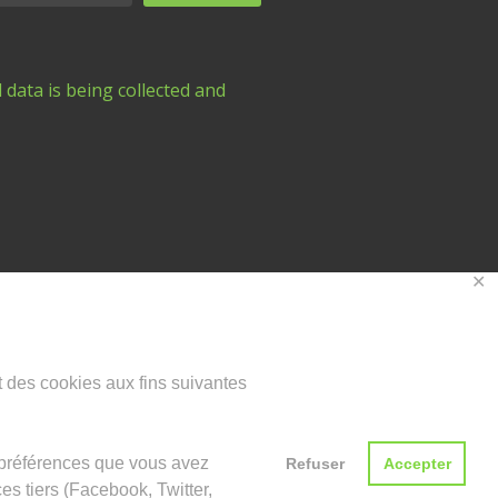
 data is being collected and
✕
nt des cookies aux fins suivantes
s préférences que vous avez
Refuser
Accepter
es tiers (Facebook, Twitter,