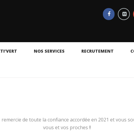
TI’VERT
NOS SERVICES
RECRUTEMENT
C
remercie de toute la confiance accordée en 2021 et vous so
vous et vos proches !!