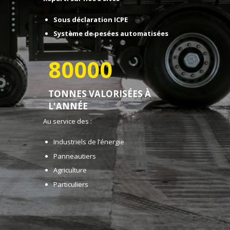
Sous déclaration ICPE
Système de pesées automatisées
80000
TONNES VALORISÉES À
L'ANNÉE
Au service des :
Industriels de l’énergie
Panneautiers
Agriculture
Particuliers