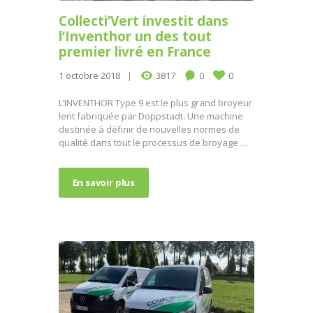
Collecti’Vert investit dans
l’Inventhor un des tout
premier livré en France
1 octobre 2018
3817
0
0
L’INVENTHOR Type 9 est le plus grand broyeur
lent fabriquée par Doppstadt. Une machine
destinée à définir de nouvelles normes de
qualité dans tout le processus de broyage …
En savoir plus