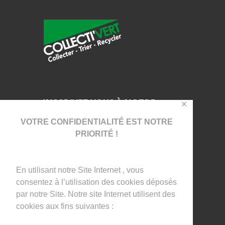
INSCRIVEZ VOUS À NOTRE
✕
NEWSLETTER !
VOTRE CONFIDENTIALITÉ EST NOTRE
PRIORITÉ !
En utilisant notre Site Internet , vous
consentez à l’utilisation des cookies déposés
par notre Site. Notre site Internet utilisent des
I agree that my submitted data is being
cookies aux fins suivantes :
collected and stored.