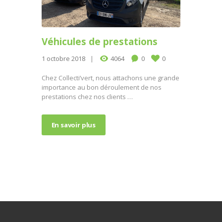
Véhicules de prestations
1 octobre 2018
4064
0
0
Chez Collecti’vert, nous attachons une grande
importance au bon déroulement de nos
prestations chez nos clients …
En savoir plus