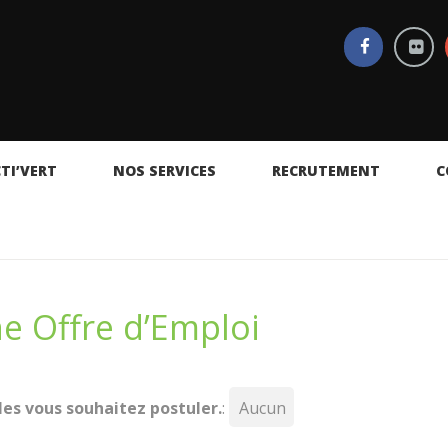
TI’VERT
NOS SERVICES
RECRUTEMENT
C
e Offre d’Emploi
lles vous souhaitez postuler.
: