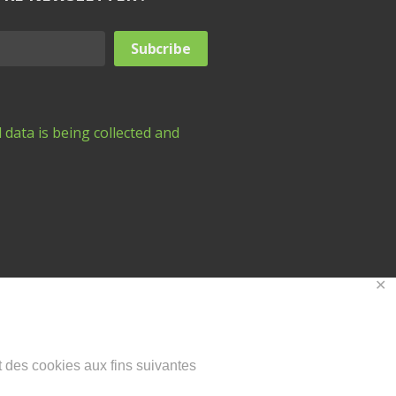
 data is being collected and
✕
nt des cookies aux fins suivantes