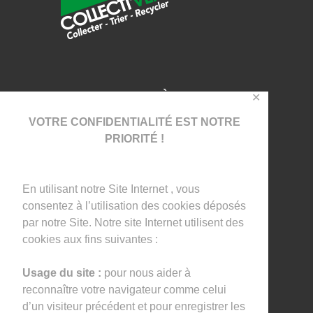
INSCRIVEZ VOUS À NOTRE
✕
NEWSLETTER !
VOTRE CONFIDENTIALITÉ EST NOTRE
PRIORITÉ !
En utilisant notre Site Internet , vous
consentez à l’utilisation des cookies déposés
par notre Site. Notre site Internet utilisent des
I agree that my submitted data is being
cookies aux fins suivantes :
collected and stored.
Usage du site :
pour nous aider à
reconnaître votre navigateur comme celui
d’un visiteur précédent et pour enregistrer les