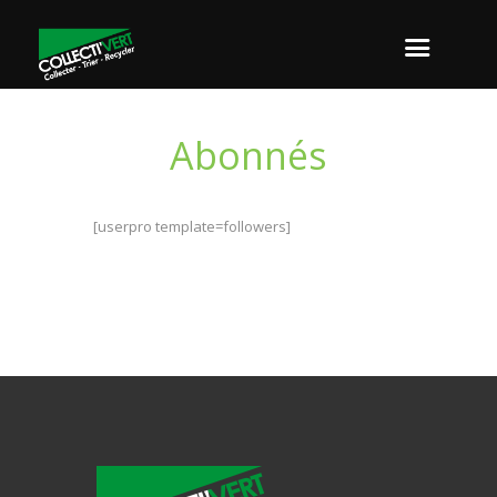
Abonnés
[userpro template=followers]