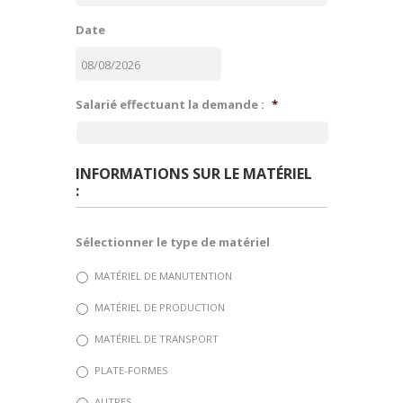
e
l
Date
a
d
e
m
JJ
a
Salarié effectuant la demande :
*
slash
n
MM
d
e
slash
AAAA
INFORMATIONS SUR LE MATÉRIEL
:
Sélectionner le type de matériel
MATÉRIEL DE MANUTENTION
MATÉRIEL DE PRODUCTION
MATÉRIEL DE TRANSPORT
PLATE-FORMES
AUTRES