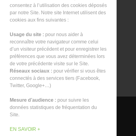
consentez à l’utilisation des cookies déposés
par notre Site. Notre site Internet utilisent des
I agree that my submitted data is being
cookies aux fins suivantes :
collected and stored.
Usage du site :
pour nous aider à
reconnaître votre navigateur comme celui
d’un visiteur précédent et pour enregistrer les
RESTEZ CONNECTÉS
préférences que vous avez déterminées lors
de votre précédente visite sur le Site.
Réseaux sociaux :
pour vérifier si vous êtes
connectés à des services tiers (Facebook,
Twitter, Google+…)
Mesure d’audience :
pour suivre les
données statistiques de fréquentation du
Site.
Réalisation PIXELAB - 2018
© Collectivert - Tous droits
EN SAVOIR +
réservés.
Politique de